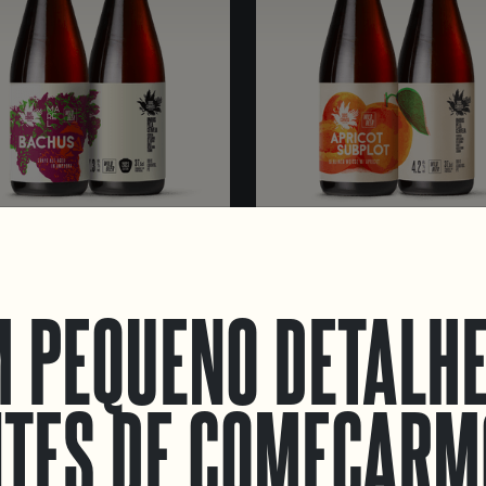
US 2023
APRICOT SUBPLOT
 ALE
BERLINER WEISSE W/ APRI
 PEQUENO DETALH
TES DE COMEÇARM