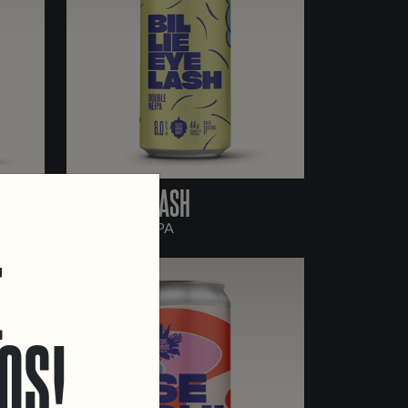
BILLIE EYELASH
COT
DOUBLE NE IPA
E
OS!