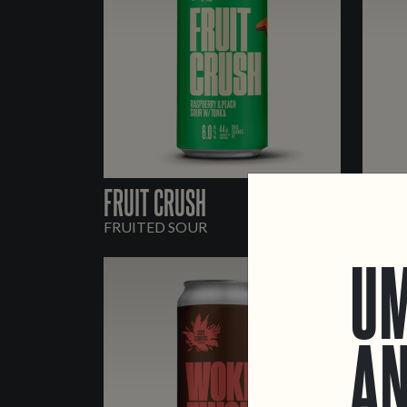
FRUIT CRUSH
BACH
FRUITED SOUR
GRAPE
UM
AN