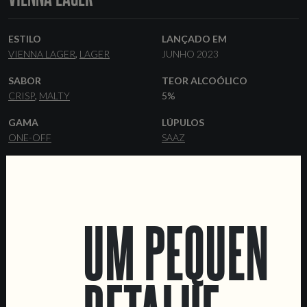
ESTILO
LANÇADO EM
VIENNA LAGER
LAGER
JUNHO 2023
SABOR
TEOR ALCOÓLICO
CRISP
MALTY
5%
GAMA
LÚPULOS
ONE-OFF
SAAZ
LEVEDURA
MALTES
LAGER
VIENNA
PILSNER
MUNICH
MELANOIDIN
CARAFA
UM PEQUENO
FORMATOS
COLABORAÇÕES
44 CL LATAS
BARRIS
MOTORCYCLE FILM FESTIVAL
DATA SHEET