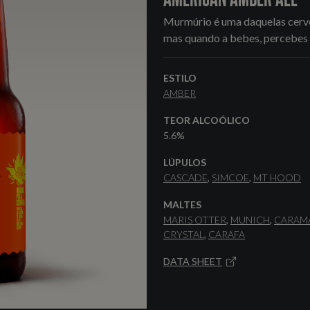
Murmúrio é uma daquelas cervej
mas quando a bebes, percebes q
ESTILO
AMBER
TEOR ALCOÓLICO
5.6%
LÚPULOS
CASCADE
SIMCOE
MT HOOD
MALTES
MARIS OTTER
MUNICH
CARAM
CRYSTAL
CARAFA
DATA SHEET