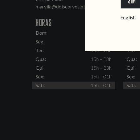
SIM
marvila@doiscorvos.pt
inten
English
HORAS
HORA
Dom:
15h – 23h
Dom:
Seg:
Fechado
Seg:
Ter:
15h – 23h
Ter:
Qua:
15h – 23h
Qua:
Qui:
15h – 23h
Qui:
Sex:
15h – 01h
Sex:
Sáb:
15h – 01h
Sáb: