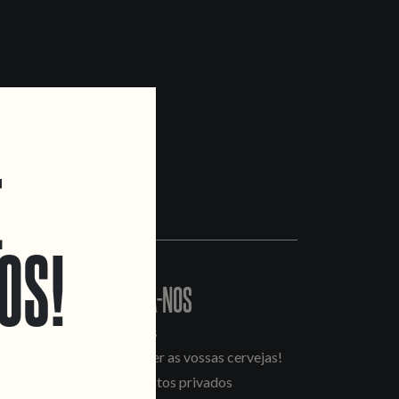
E
OS!
CONTACTA-NOS
Informações
Quero vender as vossas cervejas!
Tours e eventos privados