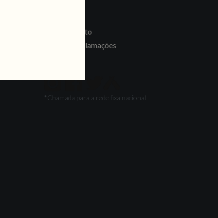
LINKS
Recrutamento
Livro de Reclamações
SEGUE-NOS
*Chamada para a rede fixa nacional