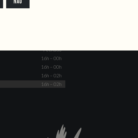
NÃO
dente@doiscorvos.pt
211 331 093
*
info@doiscorvos.pt
S
HORAS
Fechado
Não há eventos
Fechado
Fechado
16h – 00h
16h – 00h
16h – 02h
16h – 02h