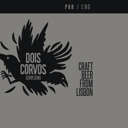
POR
/
ENG
CRAFT
BEER
FROM
LISBON