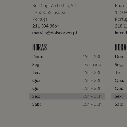
Rua Capitão Leitão, 94
Rua d
1950-052 Lisboa
1150-
Portugal
Portug
211 384 366
*
218 1
marvila@doiscorvos.pt
inten
HORAS
HORA
Dom:
15h – 23h
Dom:
Seg:
Fechado
Seg:
Ter:
15h – 23h
Ter:
Qua:
15h – 23h
Qua:
Qui:
15h – 23h
Qui:
Sex:
15h – 01h
Sex:
Sáb:
15h – 01h
Sáb: