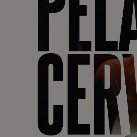
PEL
CER