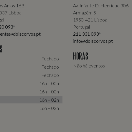
os Anjos 16B
Av. Infante D. Henrique 306
037 Lisboa
Armazém 5
al
1950-421 Lisboa
20 093
*
Portugal
dente@doiscorvos.pt
211 331 093
*
info@doiscorvos.pt
S
HORAS
Fechado
Não há eventos
Fechado
Fechado
16h – 00h
16h – 00h
16h – 02h
16h – 02h