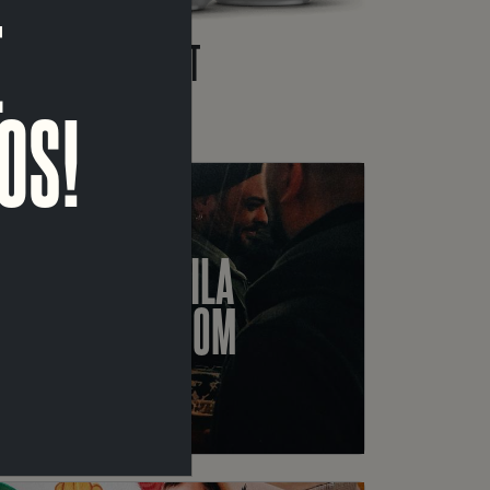
E
JUST WING IT
NE DIPA
OS!
MARVILA
TAPROOM