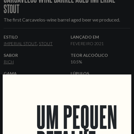
STOUT
The first Carcavelos-wine barrel aged beer we produced.
ESTILO
LANÇADO EM
IMPERIAL STOUT
STOUT
FEVEREIRO 2021
SABOR
TEOR ALCOÓLICO
RICH
10.5%
GAMA
LÚPULOS
OCCASSIONAL
CHINOOK
LEVEDURA
MALTES
AMERICAN ALE
PALE ALE
CARAFA
ROASTED
UM PEQUENO
BARLEY
FORMATOS
BARRICAS
33 CL GARRAFAS
BARRIS
CARCAVELOS