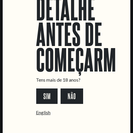
DETALHE
ANTES DE
LOCATIONS
COMEÇARMOS
Marvila Taproom
Intendente Taproom
Fábrica
CONTACTA-NOS
Tens mais de 18 anos?
Informações
SIM
NÃO
Quero vender as vossas cervejas!
Tours e eventos privados
English
LINKS