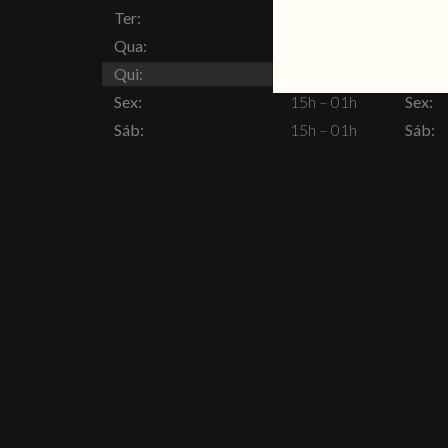
Ter:
15h – 23h
Ter:
Qua:
15h – 23h
Qua:
Qui:
15h – 23h
Qui:
Sex:
15h – 01h
Sex:
Sáb:
15h – 01h
Sáb: