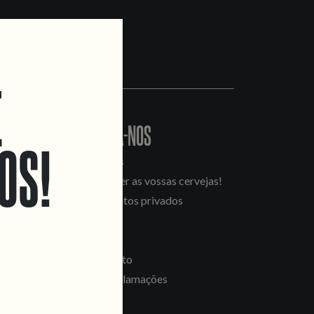
E
CONTACTA-NOS
OS!
Informações
Quero vender as vossas cervejas!
Tours e eventos privados
LINKS
Recrutamento
Livro de Reclamações
SEGUE-NOS