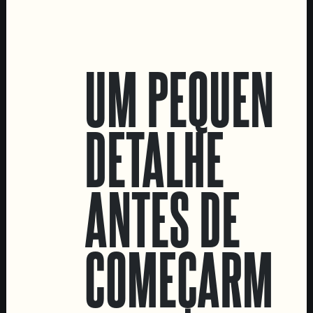
LOCATIONS
UM PEQUENO
Marvila Taproom
Intendente Taproom
DETALHE
Fábrica
CONTACTA-NOS
ANTES DE
Informações
Quero vender as vossas cervejas!
Tours e eventos privados
COMEÇARMOS
LINKS
Recrutamento
Livro de Reclamações