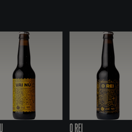
NU
O REI