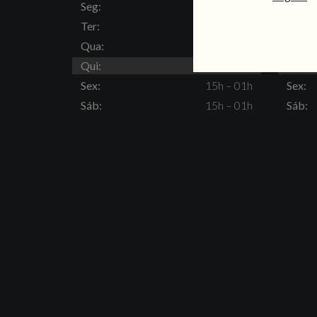
Seg:
Fechado
Seg:
Ter:
15h – 23h
Ter:
Qua:
15h – 23h
Qua:
Qui:
15h – 23h
Qui:
Sex:
15h – 01h
Sex:
Sáb:
15h – 01h
Sáb: