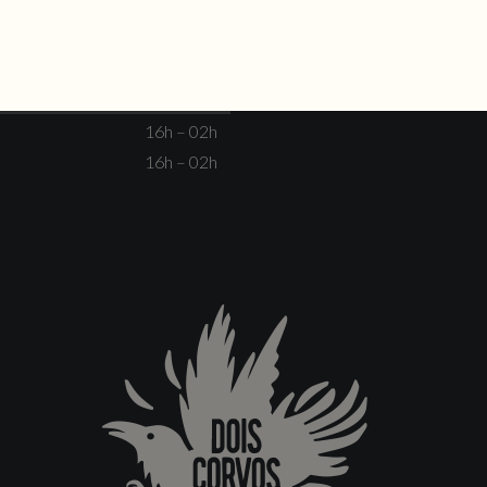
Não há eventos
Fechado
Fechado
16h – 00h
16h – 00h
16h – 02h
16h – 02h