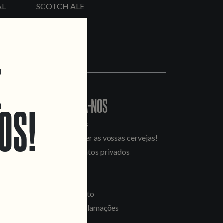
AL
SCOTCH ALE
E
CONTACTA-NOS
OS!
Informações
Quero vender as vossas cervejas!
Tours e eventos privados
LINKS
Recrutamento
Livro de Reclamações