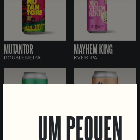
MUTANTOR
MAYHEM KING
DOUBLE NE IPA
KVEIK IPA
UM PEQUENO