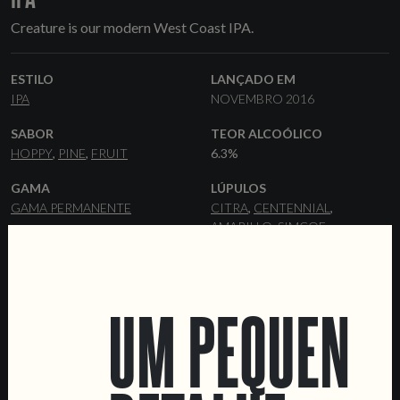
Creature is our modern West Coast IPA.
ESTILO
LANÇADO EM
IPA
NOVEMBRO 2016
SABOR
TEOR ALCOÓLICO
HOPPY
PINE
FRUIT
6.3%
GAMA
LÚPULOS
GAMA PERMANENTE
CITRA
CENTENNIAL
AMARILLO
SIMCOE
LEVEDURA
MALTES
AMERICAN ALE
PALE ALE
FLAKED OATS
DEXTRIN MALT
CARAMALT
UM PEQUENO
FORMATOS
DATA SHEET
33 CL LATAS
33 CL GARRAFAS
BARRIS