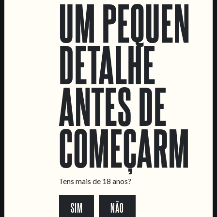
UM PEQUENO
CASAMENTOS &
DETALHE
BAPTIZADOS
IMPERIAL STOUT WITH
PASTEL DE NATA
ANTES DE
COMEÇARMOS
LOCATIONS
Tens mais de 18 anos?
Marvila Taproom
Intendente Taproom
SIM
NÃO
Fábrica