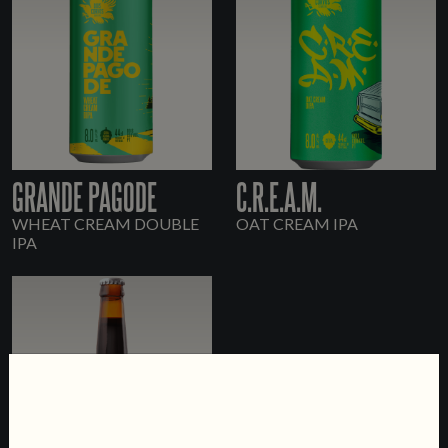
GRANDE PAGODE
C.R.E.A.M.
WHEAT CREAM DOUBLE
OAT CREAM IPA
IPA