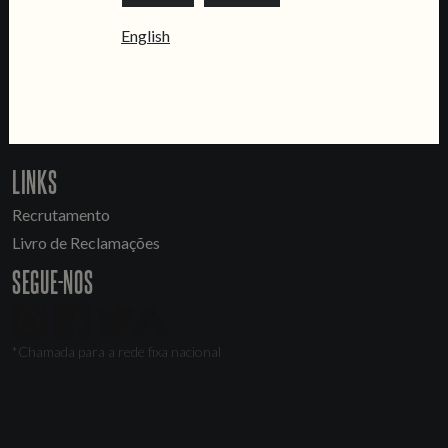
CONTACTA-NOS
English
Informações
Quero vender as vossas cervejas!
Tours e eventos privados
LINKS
Recrutamento
Livro de Reclamações
SEGUE-NOS
*Chamada para a rede fixa nacional