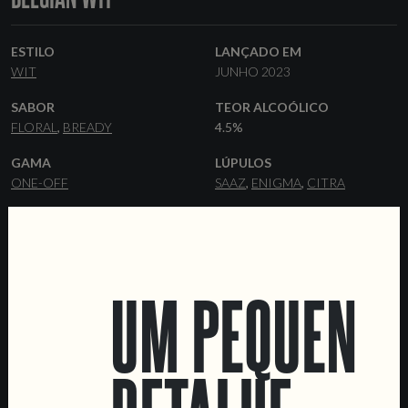
ESTILO
LANÇADO EM
WIT
JUNHO 2023
SABOR
TEOR ALCOÓLICO
FLORAL
BREADY
4.5%
GAMA
LÚPULOS
ONE-OFF
SAAZ
ENIGMA
CITRA
LEVEDURA
MALTES
WITBIER
PILSNER
FLAKED WHEAT
WHEAT MALT
UM PEQUENO
FORMATOS
OUTROS INGREDIENTES
44 CL LATAS
BARRIS
CORIANDER
DATA SHEET