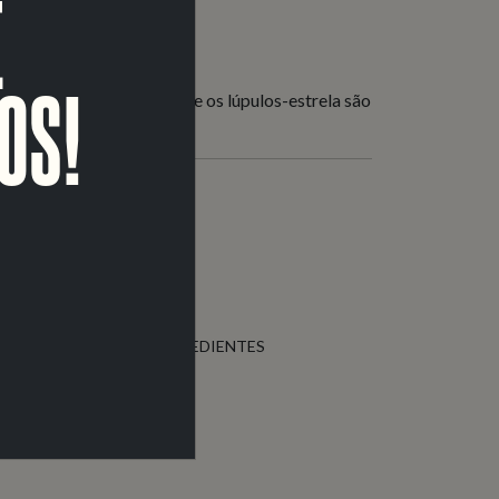
E
OS!
A turva e sumarenta, onde os lúpulos-estrela são
O
CERVEJA EXTRA
O
AVEIA
AGUA
LUPULO
A BOLD NA LISTA DE INGREDIENTES
L LATAS
BARRIS