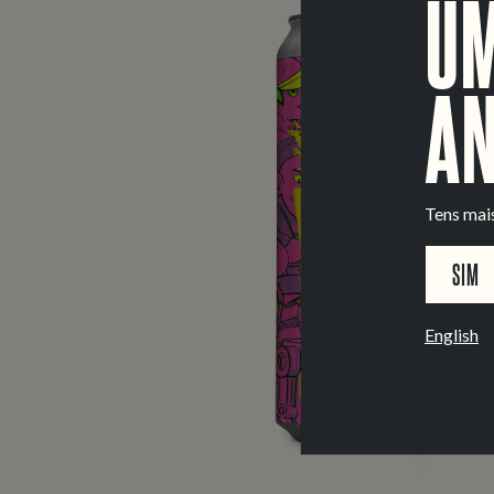
UM
AN
Tens mai
SIM
English