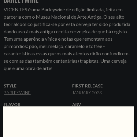
VICENTES é uma Barleywine de edição limitada, feita em
parceria com o Museu Nacional de Arte Antiga. O seu alto
teor alcoólico justifica-se por esta cerveja ter sido produzida
dando uso à mais antiga receita cervejeira de que há registo.
Tem uma aparência vínica e notas que remontam aos
primórdios: pão, mel, melaço, caramelo e toffee -
características essas que os mais atentos dirão confundirem-
se com as das (também centenárias) trapistas. Uma cerveja
que é uma obra de arte!
STYLE
FIRST RELEASE
BARLEYWINE
JANUARY 2023
FLAVOR
ABV
RICH
MALTY
14%
RANGE
HOPS
ONE-OFF
MT HOOD
WILLAMETTE