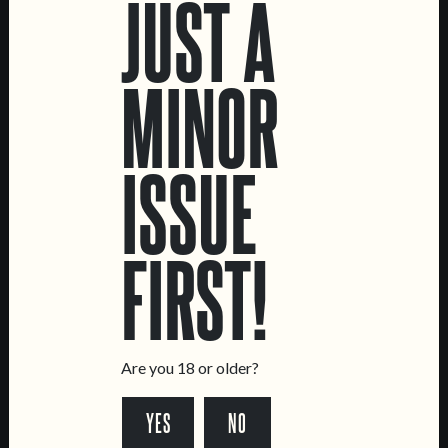
JUST A
YEAST
MALT
AMERICAN ALE
MARIS OTTER
PALE ALE
MUNICH
CRYSTAL
MINOR
CARAMALT
CARAAROMA
FORMATS
COLLABORATORS
44 CL CANS
KEGS
NATIONAL ANCIENT ART
ISSUE
MUSEUM
FIRST!
LOCATIONS
Are you 18 or older?
Marvila Taproom
Intendente Taproom
YES
NO
Brewery