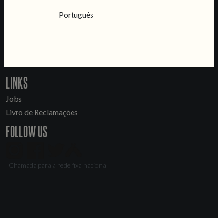
CONTACT US
Português
General Inquiries
Sell Our Beer!
Tours & Private Events
LINKS
Jobs
Livro de Reclamações
FOLLOW US
*Chamada para a rede fixa nacional